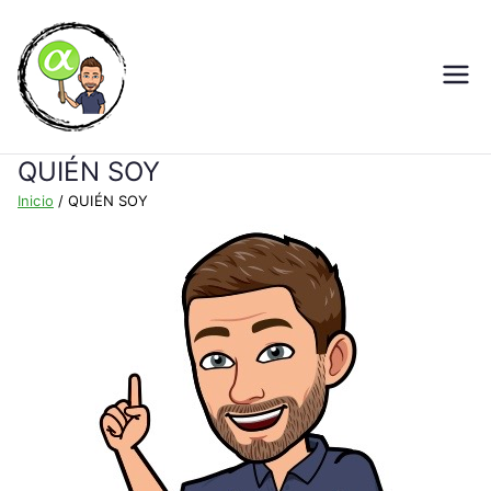
Seno de Alpha
Ejercicios de Matemáticas ESO y
Bachillerato
QUIÉN SOY
Inicio
QUIÉN SOY